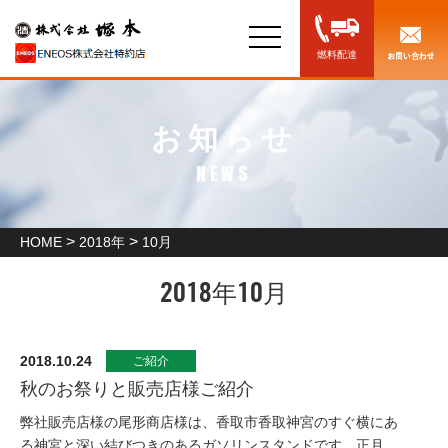
toggle
navigation
燃料配達
お知らせ
NEWS
>
>
HOME
2018年
10月
2018年10月
2018.10.24
ご紹介
秋のお祭りと販売店様ご紹介
弊社販売店様の尾形商店様は、香取市香取神宮のすぐ横にあ
る神宮と深い結びつきのあるガソリンスタンドです。正月、