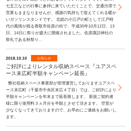
七五三などの行事に参拝に来ていただくことで、交通渋滞で
営業もままなりませんが、感謝の気持ちで迎えてくれる暖か
いガソリンスタンドです。 北総の小江戸の町として江戸時
代の風情が残る香取市佐原の街で、平成30年10月12日、13
日、14日に祭りが盛大に開催されました。佐原諏訪神社の
祭礼である秋祭り...
2018.10.10
お知らせ
ご好評によりレンタル収納スペース『ユアスペ
ース末広町半額キャンペーン延長』
弊社収納スペース事業部が管理運営しておりますユアスペ
ース末広町（千葉市中央区末広４丁目）では、ご好評により
半額キャンペーンを年末まで延長致します。 新規ご契約者
様に限り使用料３ヵ月分を半額とさせて頂きます。 空室が
少なくなってきておりますので、お早めにご連絡をお願いし
ます。