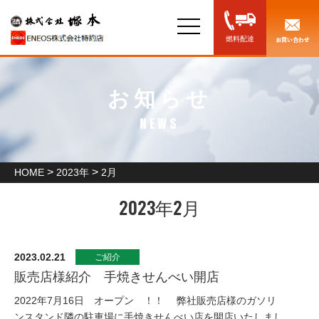
toggle
navigation
燃料配達
お知らせ
NEWS
>
>
HOME
2023年
2月
2023年2月
2023.02.21
ご紹介
販売店様紹介 手焼きせんべい開店
2022年7月16日 オープン ！！ 弊社販売店様のガソリ
ンスタンド隣の駐車場に手焼きせんべい店を開店いたしまし