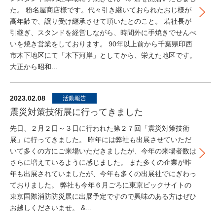
た。 粉名屋商店様です。代々引き継いておられたおじ様が
高年齢で、譲り受け継承させて頂いたとのこと。 若社長が
引継ぎ、スタンドを経営しながら、時間外に手焼きでせんべ
いを焼き営業をしております。 90年以上前から千葉県印西
市木下地区にて「木下河岸」としてから、栄えた地区です。
大正から昭和...
2023.02.08
活動報告
震災対策技術展に行ってきました
先日、２月２日～３日に行われた第２７回「震災対策技術
展」に行ってきました。 昨年には弊社も出展させていただ
いて多くの方にご来場いただきましたが、今年の来場者数は
さらに増えているように感じました。 また多くの企業が昨
年も出展されていましたが、今年も多くの出展社でにぎわっ
ておりました。 弊社も今年６月ごろに東京ビックサイトの
東京国際消防防災展に出展予定ですので興味のある方はぜひ
お越しくださいませ。 &...