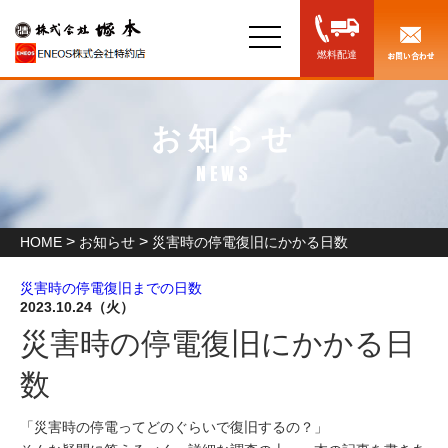
toggle
navigation
燃料配達
お知らせ
NEWS
>
>
HOME
お知らせ
災害時の停電復旧にかかる日数
災害時の停電復旧までの日数
2023.10.24（火）
お知らせ
災害時の停電復旧にかかる日
数
「災害時の停電ってどのぐらいで復旧するの？」