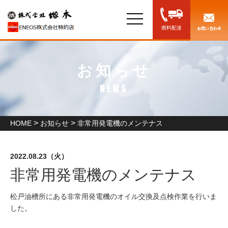
toggle
navigation
燃料配達
お知らせ
NEWS
>
>
HOME
お知らせ
非常用発電機のメンテナス
2022.08.23（火）
お知らせ
非常用発電機のメンテナス
松戸油槽所にある非常用発電機のオイル交換及点検作業を行いま
した。