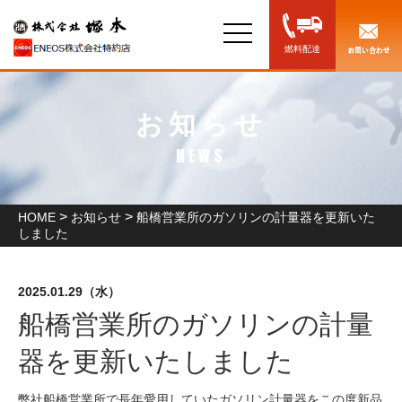
toggle
navigation
燃料配達
お知らせ
NEWS
>
>
HOME
お知らせ
船橋営業所のガソリンの計量器を更新いた
しました
2025.01.29（水）
お知らせ
船橋営業所のガソリンの計量
器を更新いたしました
弊社船橋営業所で長年愛用していたガソリン計量器をこの度新品