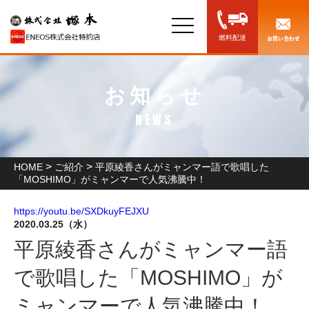
toggle
navigation
燃料配達
お知らせ
NEWS
>
>
HOME
ご紹介
平原綾香さんがミャンマー語で歌唱した
「MOSHIMO」がミャンマーで人気沸騰中！
https://youtu.be/SXDkuyFEJXU
2020.03.25（水）
お知らせ
平原綾香さんがミャンマー語
で歌唱した「MOSHIMO」が
ミャンマーで人気沸騰中！