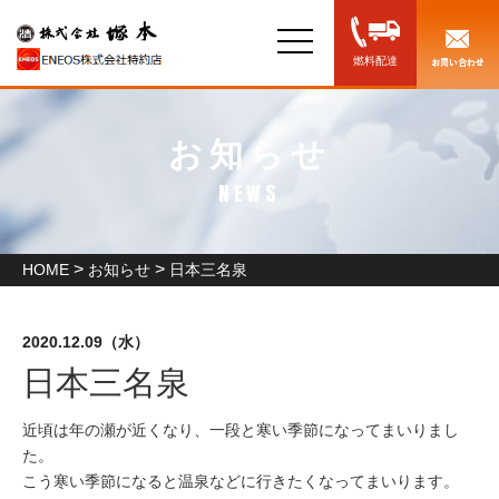
toggle
navigation
燃料配達
お知らせ
NEWS
>
>
HOME
お知らせ
日本三名泉
2020.12.09（水）
お知らせ
日本三名泉
近頃は年の瀬が近くなり、一段と寒い季節になってまいりまし
た。
こう寒い季節になると温泉などに行きたくなってまいります。