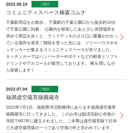
2022.08.10
ご紹介
コミュニティスペース椿森コムナ
千葉駅周辺をお散歩。 千葉駅の千葉公園口から徒歩約10分
で千葉公園に到着。 公園内を散策したあと少し休憩場所を
求めて周辺を歩くと、ウッドデッキの入り口に暖簾がかかっ
ている場所を発見！階段を登った先には、ツリーハウスやキ
ッチンカーが集まるコミュニティスペースが在りました。
キッチンカーではハンバーガーやポテトなどの軽食とソフト
ドリンクやアルコールが販売しております。 喉を潤しなが
ら探索します！ ...
2022.07.04
ご紹介
福満虚空蔵菩薩圓蔵寺
2022年7月1日、福島県河沼郡柳津にあります福満虚空蔵菩
薩圓蔵寺に行ってきました。 このお寺は臨済宗妙心寺派の
寺院で807年に建立されました。ご本尊は虚空蔵菩薩で日本
三大虚空蔵菩薩の一つであり空海の作と言われています。