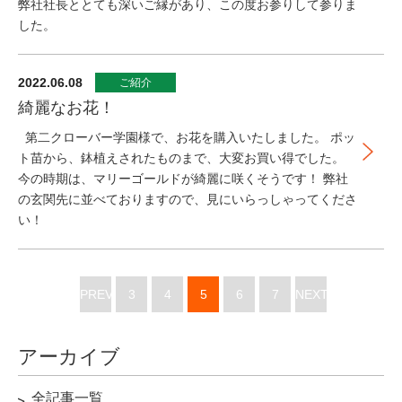
弊社社長ととても深いご縁があり、この度お参りして参りま
した。
2022.06.08
ご紹介
綺麗なお花！
第二クローバー学園様で、お花を購入いたしました。 ポッ
ト苗から、鉢植えされたものまで、大変お買い得でした。
今の時期は、マリーゴールドが綺麗に咲くそうです！ 弊社
の玄関先に並べておりますので、見にいらっしゃってくださ
い！
PREV
3
4
5
6
7
NEXT
アーカイブ
全記事一覧