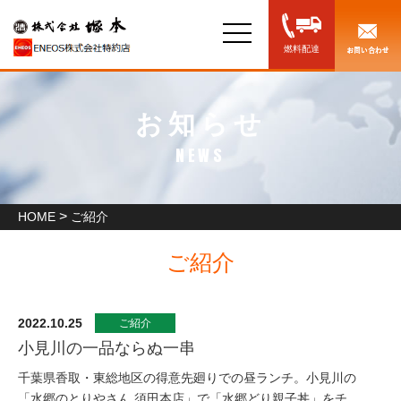
toggle
navigation
燃料配達
お知らせ
NEWS
>
HOME
ご紹介
ご紹介
2022.10.25
ご紹介
小見川の一品ならぬ一串
千葉県香取・東総地区の得意先廻りでの昼ランチ。小見川の
「水郷のとりやさん 須田本店」で「水郷どり親子丼」をチ