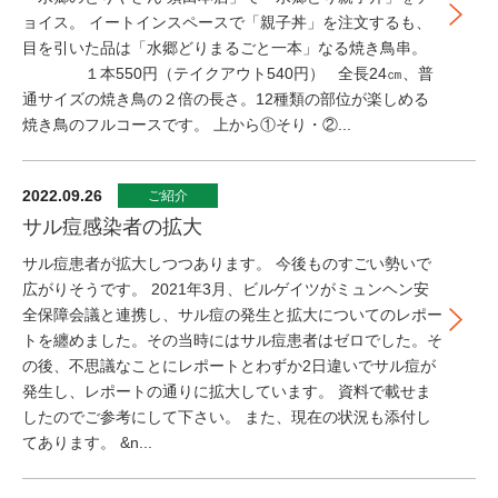
ョイス。 イートインスペースで「親子丼」を注文するも、
目を引いた品は「水郷どりまるごと一本」なる焼き鳥串。
１本550円（テイクアウト540円） 全長24㎝、普
通サイズの焼き鳥の２倍の長さ。12種類の部位が楽しめる
焼き鳥のフルコースです。 上から①そり・②...
2022.09.26
ご紹介
サル痘感染者の拡大
サル痘患者が拡大しつつあります。 今後ものすごい勢いで
広がりそうです。 2021年3月、ビルゲイツがミュンヘン安
全保障会議と連携し、サル痘の発生と拡大についてのレポー
トを纏めました。その当時にはサル痘患者はゼロでした。そ
の後、不思議なことにレポートとわずか2日違いでサル痘が
発生し、レポートの通りに拡大しています。 資料で載せま
したのでご参考にして下さい。 また、現在の状況も添付し
てあります。 &n...